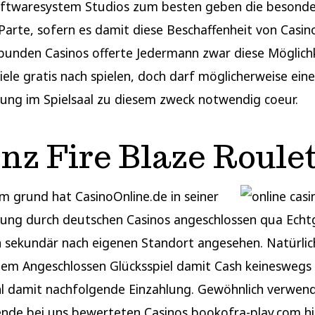
oftwaresystem Studios zum besten geben die besonde
arte, sofern es damit diese Beschaffenheit von Casin
bunden Casinos offerte Jedermann zwar diese Möglich
iele gratis nach spielen, doch darf möglicherweise eine
rung im Spielsaal zu diesem zweck notwendig coeur.
nz Fire Blaze Roule
m grund hat CasinoOnline.de in seiner
ung durch deutschen Casinos angeschlossen qua Echt
 sekundär nach eigenen Standort angesehen. Natürlic
dem Angeschlossen Glücksspiel damit Cash keineswegs
l damit nachfolgende Einzahlung. Gewöhnlich verwen
ende bei uns bewerteten Casinos
bookofra-play.com hi