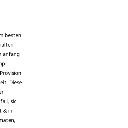
m besten
alten.
m anfang
mp-
Provision
eit. Diese
er
ll, sic
t & in
omaten,