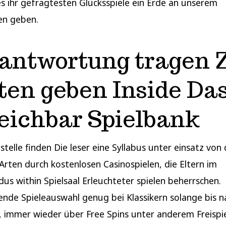
es ihr gefragtesten Glücksspiele ein Erde an unserem
n geben.
antwortung tragen
ten geben Inside Da
eichbar Spielbank
stelle finden Die leser eine Syllabus unter einsatz von 
Arten durch kostenlosen Casinospielen, die Eltern im
 within Spielsaal Erleuchteter spielen beherrschen.
nde Spieleauswahl genug bei Klassikern solange bis 
, immer wieder über Free Spins unter anderem Freispie