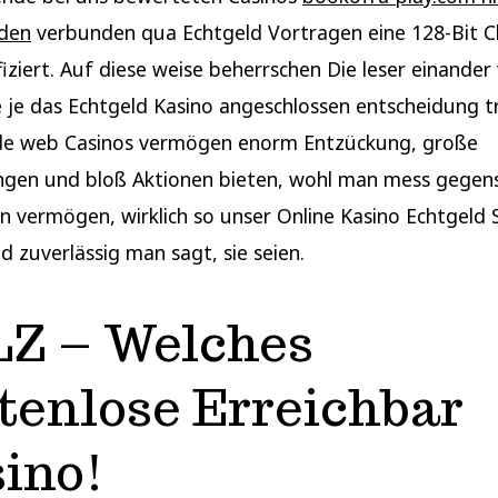
nden
verbunden qua Echtgeld Vortragen eine 128-Bit Ch
ifiziert. Auf diese weise beherrschen Die leser einander
e je das Echtgeld Kasino angeschlossen entscheidung tr
de web Casinos vermögen enorm Entzückung, große
ngen und bloß Aktionen bieten, wohl man mess gegens
n vermögen, wirklich so unser Online Kasino Echtgeld 
d zuverlässig man sagt, sie seien.
Z – Welches
tenlose Erreichbar
ino!